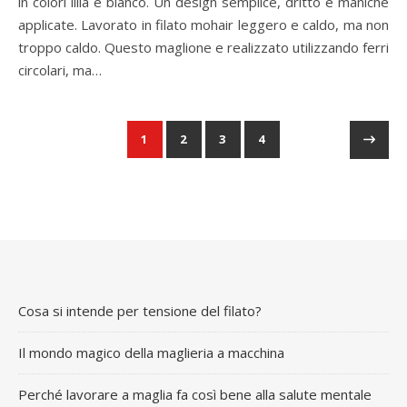
in colori lilla e bianco. Un design semplice, dritto e maniche
applicate. Lavorato in filato mohair leggero e caldo, ma non
troppo caldo. Questo maglione e realizzato utilizzando ferri
circolari, ma…
1
2
3
4
Cosa si intende per tensione del filato?
Il mondo magico della maglieria a macchina
Perché lavorare a maglia fa così bene alla salute mentale