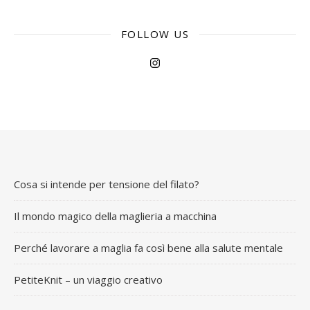
FOLLOW US
Blog
La storia di Knitting for Olive
Blog
Cosa si intende per tensione
del filato?
Cosa si intende per tensione del filato?
Il mondo magico della maglieria a macchina
Perché lavorare a maglia fa così bene alla salute mentale
PetiteKnit – un viaggio creativo