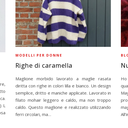
BL
MODELLI PER DONNE
Nu
Righe di caramella
Ho 
Maglione morbido lavorato a maglie rasata
re,
qua
diritta con righe in colori lilla e bianco. Un design
tto
Ma
semplice, dritto e maniche applicate. Lavorato in
ca.
pro
filato mohair leggero e caldo, ma non troppo
) L
mag
caldo. Questo maglione e realizzato utilizzando
osa
All’
ferri circolari, ma…