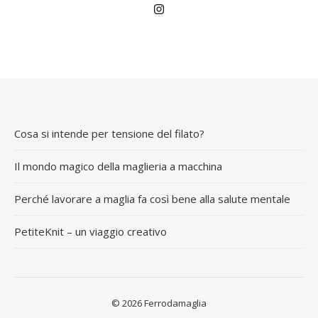
La storia di Knitting for Olive
Blog
Cosa si intende per tensione
del filato?
Cosa si intende per tensione del filato?
Il mondo magico della maglieria a macchina
Perché lavorare a maglia fa così bene alla salute mentale
PetiteKnit – un viaggio creativo
© 2026 Ferrodamaglia